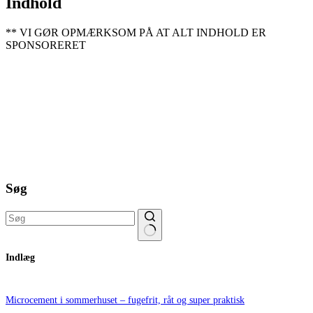
Indhold
** VI GØR OPMÆRKSOM PÅ AT ALT INDHOLD ER
SPONSORERET
Søg
Ingen
Indlæg
resultater
Microcement i sommerhuset – fugefrit, råt og super praktisk