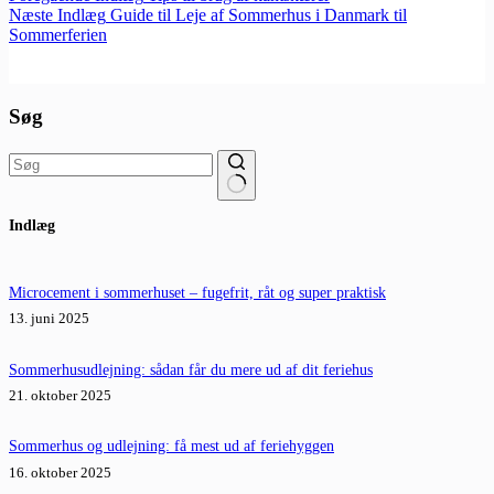
Næste
Indlæg
Guide til Leje af Sommerhus i Danmark til
Sommerferien
Søg
Ingen
Indlæg
resultater
Microcement i sommerhuset – fugefrit, råt og super praktisk
13. juni 2025
Sommerhusudlejning: sådan får du mere ud af dit feriehus
21. oktober 2025
Sommerhus og udlejning: få mest ud af feriehyggen
16. oktober 2025