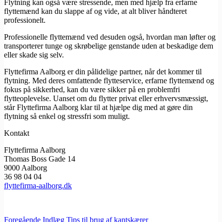
Flytning kan også være stressende, men med hjælp fra erfarne
flyttemænd kan du slappe af og vide, at alt bliver håndteret
professionelt.
Professionelle flyttemænd ved desuden også, hvordan man løfter og
transporterer tunge og skrøbelige genstande uden at beskadige dem
eller skade sig selv.
Flyttefirma Aalborg er din pålidelige partner, når det kommer til
flytning. Med deres omfattende flytteservice, erfarne flyttemænd og
fokus på sikkerhed, kan du være sikker på en problemfri
flytteoplevelse. Uanset om du flytter privat eller erhvervsmæssigt,
står Flyttefirma Aalborg klar til at hjælpe dig med at gøre din
flytning så enkel og stressfri som muligt.
Kontakt
Flyttefirma Aalborg
Thomas Boss Gade 14
9000 Aalborg
36 98 04 04
flyttefirma-aalborg.dk
Foregående
Indlæg
Tips til brug af kantskærer