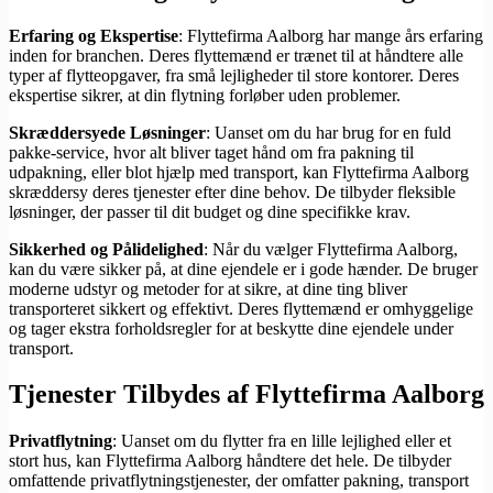
Erfaring og Ekspertise
: Flyttefirma Aalborg har mange års erfaring
inden for branchen. Deres flyttemænd er trænet til at håndtere alle
typer af flytteopgaver, fra små lejligheder til store kontorer. Deres
ekspertise sikrer, at din flytning forløber uden problemer.
Skræddersyede Løsninger
: Uanset om du har brug for en fuld
pakke-service, hvor alt bliver taget hånd om fra pakning til
udpakning, eller blot hjælp med transport, kan Flyttefirma Aalborg
skræddersy deres tjenester efter dine behov. De tilbyder fleksible
løsninger, der passer til dit budget og dine specifikke krav.
Sikkerhed og Pålidelighed
: Når du vælger Flyttefirma Aalborg,
kan du være sikker på, at dine ejendele er i gode hænder. De bruger
moderne udstyr og metoder for at sikre, at dine ting bliver
transporteret sikkert og effektivt. Deres flyttemænd er omhyggelige
og tager ekstra forholdsregler for at beskytte dine ejendele under
transport.
Tjenester Tilbydes af Flyttefirma Aalborg
Privatflytning
: Uanset om du flytter fra en lille lejlighed eller et
stort hus, kan Flyttefirma Aalborg håndtere det hele. De tilbyder
omfattende privatflytningstjenester, der omfatter pakning, transport