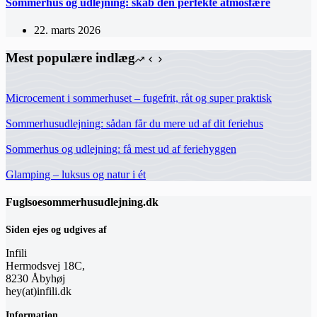
Sommerhus og udlejning: skab den perfekte atmosfære
22. marts 2026
Mest populære indlæg
Microcement i sommerhuset – fugefrit, råt og super praktisk
Sommerhusudlejning: sådan får du mere ud af dit feriehus
Sommerhus og udlejning: få mest ud af feriehyggen
Glamping – luksus og natur i ét
Fuglsoesommerhusudlejning.dk
Siden ejes og udgives af
Infili
Hermodsvej 18C,
8230 Åbyhøj
hey(at)infili.dk
Information