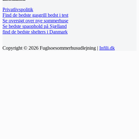
Privatlivspolitik
Find de bedste gasgrill bedst i test
Se oversigt over nye sommerhuse
Se bedste spaophold på Sjælland
find de bedste shelters i Danmark
Copyright © 2026 Fuglsoesommerhusudlejning |
Infili.dk