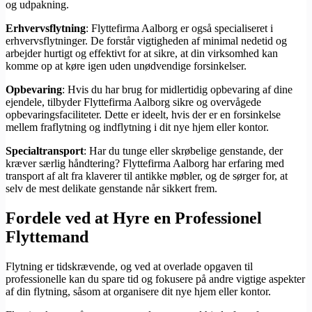
og udpakning.
Erhvervsflytning
: Flyttefirma Aalborg er også specialiseret i
erhvervsflytninger. De forstår vigtigheden af minimal nedetid og
arbejder hurtigt og effektivt for at sikre, at din virksomhed kan
komme op at køre igen uden unødvendige forsinkelser.
Opbevaring
: Hvis du har brug for midlertidig opbevaring af dine
ejendele, tilbyder Flyttefirma Aalborg sikre og overvågede
opbevaringsfaciliteter. Dette er ideelt, hvis der er en forsinkelse
mellem fraflytning og indflytning i dit nye hjem eller kontor.
Specialtransport
: Har du tunge eller skrøbelige genstande, der
kræver særlig håndtering? Flyttefirma Aalborg har erfaring med
transport af alt fra klaverer til antikke møbler, og de sørger for, at
selv de mest delikate genstande når sikkert frem.
Fordele ved at Hyre en Professionel
Flyttemand
Flytning er tidskrævende, og ved at overlade opgaven til
professionelle kan du spare tid og fokusere på andre vigtige aspekter
af din flytning, såsom at organisere dit nye hjem eller kontor.